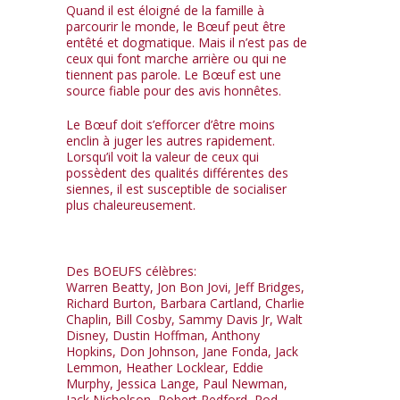
Quand il est éloigné de la famille à
parcourir le monde, le Bœuf peut être
entêté et dogmatique. Mais il n’est pas de
ceux qui font marche arrière ou qui ne
tiennent pas parole. Le Bœuf est une
source fiable pour des avis honnêtes.
Le Bœuf doit s’efforcer d’être moins
enclin à juger les autres rapidement.
Lorsqu’il voit la valeur de ceux qui
possèdent des qualités différentes des
siennes, il est susceptible de socialiser
plus chaleureusement.
Des BOEUFS célèbres:
Warren Beatty, Jon Bon Jovi, Jeff Bridges,
Richard Burton, Barbara Cartland, Charlie
Chaplin, Bill Cosby, Sammy Davis Jr, Walt
Disney, Dustin Hoffman, Anthony
Hopkins, Don Johnson, Jane Fonda, Jack
Lemmon, Heather Locklear, Eddie
Murphy, Jessica Lange, Paul Newman,
Jack Nicholson, Robert Redford, Rod