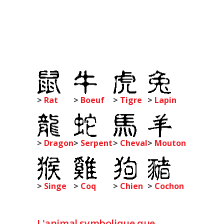
>
Rat
>
Boeuf
>
Tigre
>
Lapin
>
Dragon
>
Serpent
>
Cheval
>
Mouton
>
Singe
>
Coq
>
Chien
>
Cochon
L'animal symbolique que