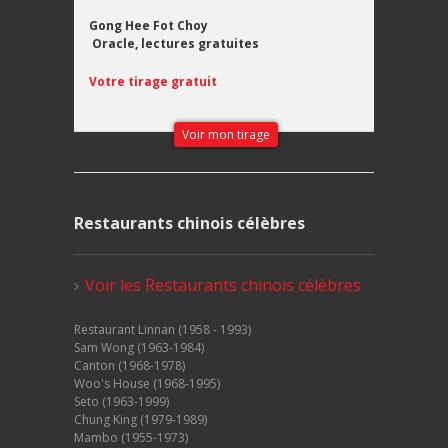
Gong Hee Fot Choy
Oracle, lectures gratuites
Votre tirage gratuit
Voir mon tirage
Restaurants chinois célèbres
Voir les Restaurants chinois célèbres
Restaurant Linnan (1958 - 1993)
Sam Wong (1963-1984)
Canton (1968-1978)
Woo's House (1968-1995)
Seto (1963-1999)
Chung King (1979-1989)
Mambo (1955-1973)