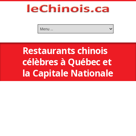
Restaurants chinois
célèbres à Québec et
la Capitale Nationale