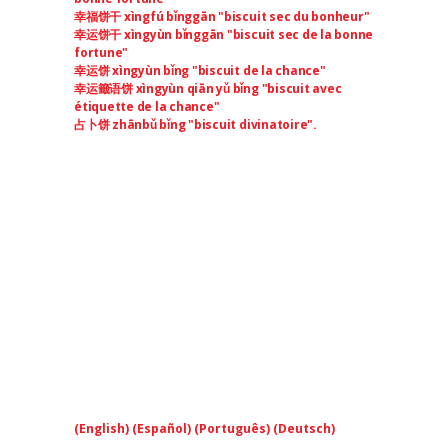
幸福饼干 xìngfú bǐnggān "biscuit sec du bonheur"
幸运饼干 xìngyùn bǐnggān "biscuit sec de la bonne
fortune"
幸运饼 xìngyùn bǐng "biscuit de la chance"
幸运籤语饼 xìngyùn qiān yǔ bǐng "biscuit avec
étiquette de la chance"
占卜饼 zhānbǔ bǐng "biscuit divinatoire".
(
English
) (
Español
) (
Português
) (
Deutsch
)