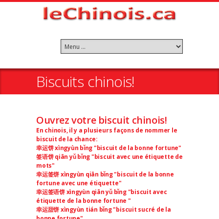
Biscuits chinois!
Ouvrez votre biscuit chinois!
En chinois, il y a plusieurs façons de nommer le
biscuit de la chance:
幸运饼 xìngyùn bǐng "biscuit de la bonne fortune"
签语饼 qiān yǔ bǐng "biscuit avec une étiquette de
mots"
幸运签饼 xìngyùn qiān bǐng "biscuit de la bonne
fortune avec une étiquette"
幸运签语饼 xìngyùn qiān yǔ bǐng "biscuit avec
étiquette de la bonne fortune "
幸运甜饼 xìngyùn tián bǐng "biscuit sucré de la
bonne fortune"