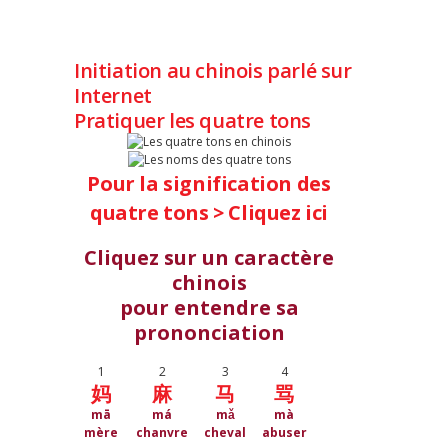
Initiation au chinois parlé sur
Internet
Pratiquer les quatre tons
Pour la signification des
quatre tons >
Cliquez ici
Cliquez sur un caractère
chinois
pour entendre sa
prononciation
1
2
3
4
妈
麻
马
骂
mā
má
mǎ
mà
mère
chanvre
cheval
abuser