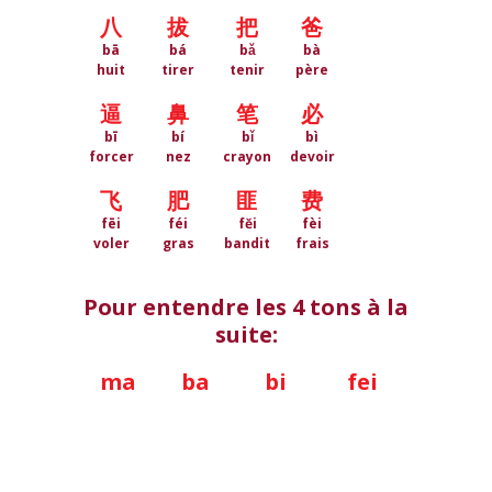
八
拔
把
爸
bā
bá
bǎ
bà
huit
tirer
tenir
père
逼
鼻
笔
必
bī
bí
bǐ
bì
forcer
nez
crayon
devoir
飞
肥
匪
费
fēi
féi
fěi
fèi
voler
gras
bandit
frais
Pour entendre les 4 tons à la
suite:
ma
ba
bi
fei