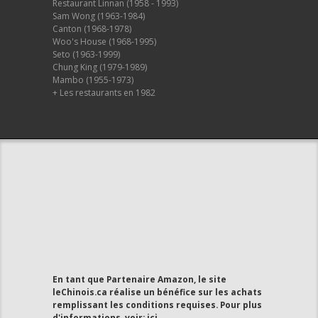
Restaurant Linnan (1958 - 1993)
Sam Wong (1963-1984)
Canton (1968-1978)
Woo's House (1968-1995)
Seto (1963-1999)
Chung King (1979-1989)
Mambo (1955-1973)
+ Les restaurants en 1982
En tant que Partenaire Amazon, le site
leChinois.ca réalise un bénéfice sur les achats
remplissant les conditions requises. Pour plus
d'informations, voir:
ici
.