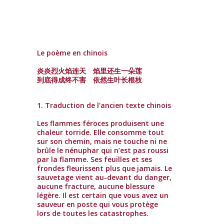
Le poème en chinois
炎炎烈火焰连天 焰里还生一朵莲
到底得成终不害 依然生叶长根枝
1. Traduction de l'ancien texte chinois
Les flammes féroces produisent une
chaleur torride. Elle consomme tout
sur son chemin, mais ne touche ni ne
brûle le nénuphar qui n’est pas roussi
par la flamme. Ses feuilles et ses
frondes fleurissent plus que jamais. Le
sauvetage vient au-devant du danger,
aucune fracture, aucune blessure
légère. Il est certain que vous avez un
sauveur en poste qui vous protège
lors de toutes les catastrophes.