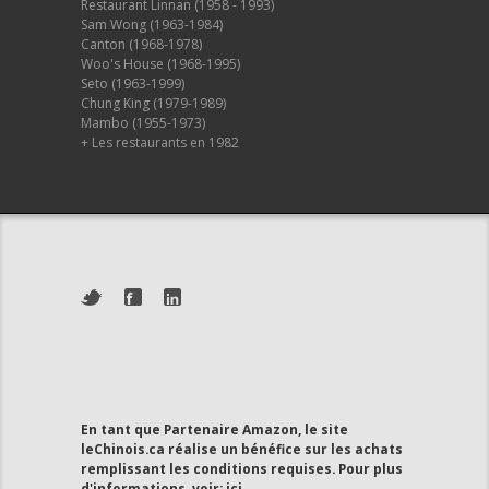
Restaurant Linnan (1958 - 1993)
Sam Wong (1963-1984)
Canton (1968-1978)
Woo's House (1968-1995)
Seto (1963-1999)
Chung King (1979-1989)
Mambo (1955-1973)
+ Les restaurants en 1982
En tant que Partenaire Amazon, le site
leChinois.ca réalise un bénéfice sur les achats
remplissant les conditions requises. Pour plus
d'informations, voir:
ici
.