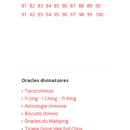
81
82
83
84
85
86
87
88
89
90
91
92
93
94
95
96
97
98
99
100
Oracles divinatoires
Tarot chinois
Yi Jing - I Ching - Yi King
Astrologie chinoise
Biscuits chinois
Oracles du Mahjong
Tirage Gong Hee Fot Choy