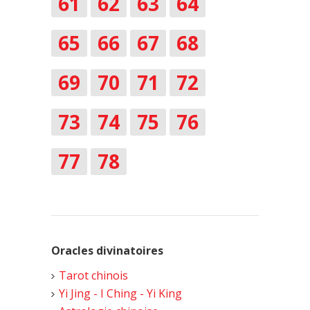
61
62
63
64
65
66
67
68
69
70
71
72
73
74
75
76
77
78
Oracles divinatoires
Tarot chinois
Yi Jing - I Ching - Yi King