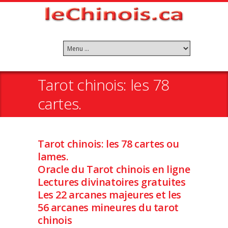
Tarot chinois: les 78
cartes.
Tarot chinois: les 78 cartes ou
lames.
Oracle du Tarot chinois en ligne
Lectures divinatoires gratuites
Les 22 arcanes majeures et les
56 arcanes mineures du tarot
chinois