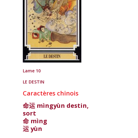
Lame 10
LE DESTIN
Caractères chinois
命运 mìngyùn destin,
sort
命 mìng
运 yùn