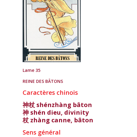
Lame 35
REINE DES BÂTONS
Caractères chinois
神杖 shénzhàng bâton
神 shén dieu, divinity
杖 zhàng canne, bâton
Sens général