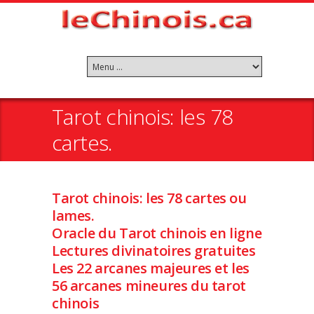
Tarot chinois: les 78
cartes.
Tarot chinois: les 78 cartes ou
lames.
Oracle du Tarot chinois en ligne
Lectures divinatoires gratuites
Les 22 arcanes majeures et les
56 arcanes mineures du tarot
chinois