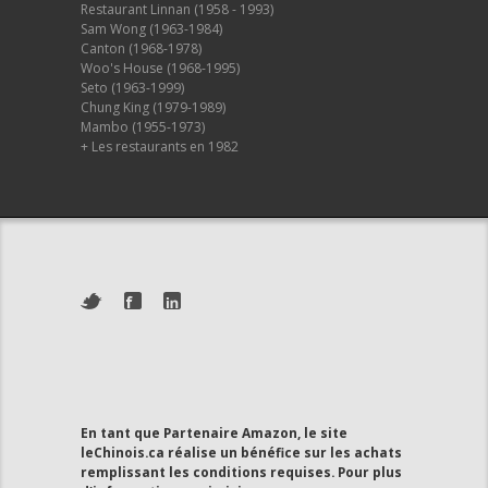
Restaurant Linnan (1958 - 1993)
Sam Wong (1963-1984)
Canton (1968-1978)
Woo's House (1968-1995)
Seto (1963-1999)
Chung King (1979-1989)
Mambo (1955-1973)
+ Les restaurants en 1982
En tant que Partenaire Amazon, le site
leChinois.ca réalise un bénéfice sur les achats
remplissant les conditions requises. Pour plus