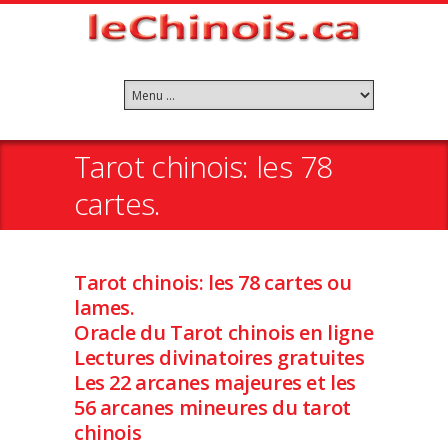
Tarot chinois: les 78
cartes.
Tarot chinois: les 78 cartes ou
lames.
Oracle du Tarot chinois en ligne
Lectures divinatoires gratuites
Les 22 arcanes majeures et les
56 arcanes mineures du tarot
chinois