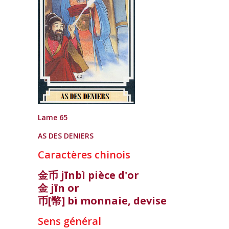
Lame 65
AS DES DENIERS
Caractères chinois
金币 jīnbì pièce d'or
金 jīn or
币[幣] bì monnaie, devise
Sens général