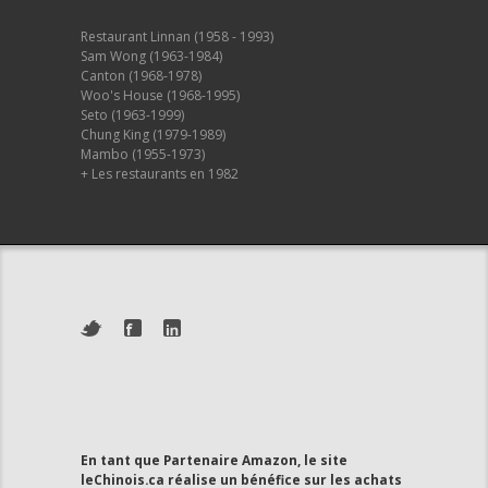
Restaurant Linnan (1958 - 1993)
Sam Wong (1963-1984)
Canton (1968-1978)
Woo's House (1968-1995)
Seto (1963-1999)
Chung King (1979-1989)
Mambo (1955-1973)
+ Les restaurants en 1982
En tant que Partenaire Amazon, le site
leChinois.ca réalise un bénéfice sur les achats