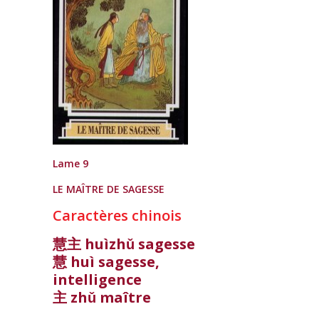
Lame 9
LE MAÎTRE DE SAGESSE
Caractères chinois
慧主 huìzhǔ sagesse
慧 huì sagesse,
intelligence
主 zhǔ maître