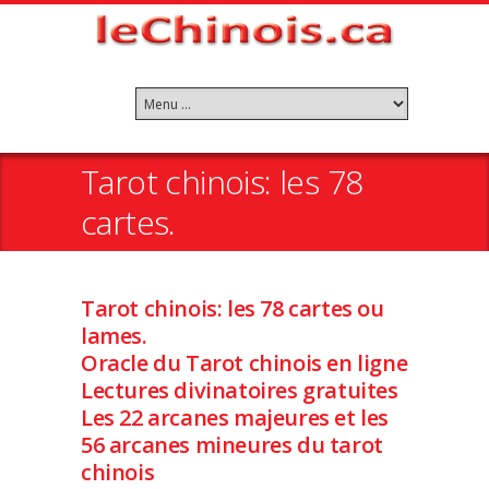
Tarot chinois: les 78
cartes.
Tarot chinois: les 78 cartes ou
lames.
Oracle du Tarot chinois en ligne
Lectures divinatoires gratuites
Les 22 arcanes majeures et les
56 arcanes mineures du tarot
chinois