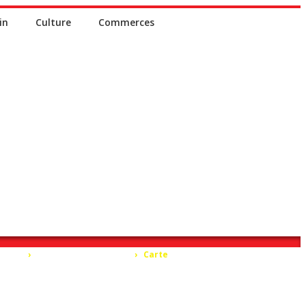
in
Culture
Commerces
ccueil
›
Communauté chinoise
›
Carte