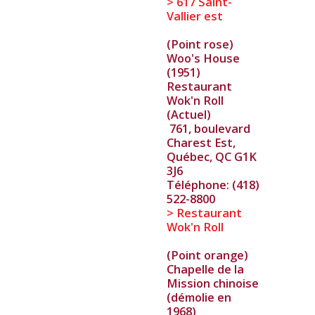
> 617 Saint-
Vallier est
(Point rose)
Woo's House
(1951)
Restaurant
Wok'n Roll
(Actuel)
761, boulevard
Charest Est,
Québec, QC G1K
3J6
Téléphone: (418)
522-8800
> Restaurant
Wok'n Roll
(Point orange)
Chapelle de la
Mission chinoise
(démolie en
1968)