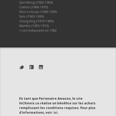
Sam Wong (1963-1984)
Canton (1968-1978)
Woo's House (1968-1995)
Seto (1963-1999)
Chung King (1979-1989)
Mambo (1955-1973)
+ Les restaurants en 1982
En tant que Partenaire Amazon, le site
leChinois.ca réalise un bénéfice sur les achats
remplissant les conditions requises. Pour plus
d'informations, voir:
ici
.