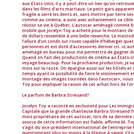
aux États-Unis, il y a peut-être un lien qu’on retrouv
dans les films d’arts martiaux. Le petit gars appar
fragile a serré les dents et, sans mettre par terre se
comme au cinéma, a suivi avec acharnement sa cible b
réussir sa vie à Québec. L’autocar aménagé comme 
mobile que Jocelyn Toy a acheté pour le montant de 1
de dollars ressemble à une belle revanche. Le masto
l’allure d’un condo sur roues capable d’héberger quat
personnes et est doté d’accessoires dernier cri. «L’au
aménagé en bureau pour me permettre de gagner d
Quand on fait des productions de cinéma au États-U
voyage beaucoup. Pour la prochaine production, je va
mois sur la route. On épargne aussi sur les hôtels et
temps ayant la possibilité de faire le visionnement et
montage des images tournées dans l’autocar», nous 
Toy pour expliquer la raison de cet achat hors de l’or
Le parfum de Barbra Streisand?
Jocelyn Toy a raconté en exclusivité pour Les immigr
Capitale que la grande chanteuse Barbra Streisand fu
mois propriétaire de cet autocar, lors de sa dernière
source de cette information est fiable, affirme M. Toy
s’agit du vice-président international de l’entreprise 
questionnant plus ou moins à la blague à savoir s’il 