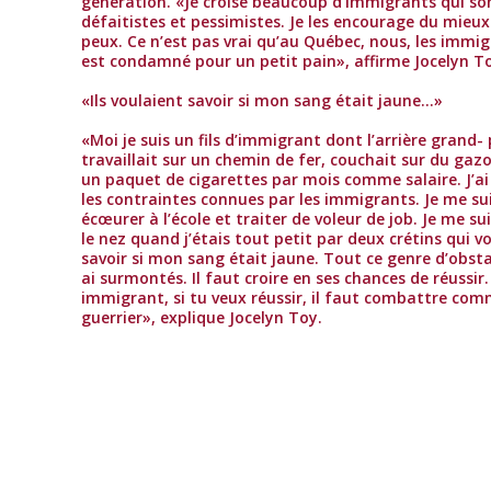
génération. «Je croise beaucoup d’immigrants qui so
défaitistes et pessimistes. Je les encourage du mieux
peux. Ce n’est pas vrai qu’au Québec, nous, les immig
est condamné pour un petit pain», affirme Jocelyn T
«Ils voulaient savoir si mon sang était jaune…»
«Moi je suis un fils d’immigrant dont l’arrière grand-
travaillait sur un chemin de fer, couchait sur du gazo
un paquet de cigarettes par mois comme salaire. J’ai
les contraintes connues par les immigrants. Je me sui
écœurer à l’école et traiter de voleur de job. Je me sui
le nez quand j’étais tout petit par deux crétins qui v
savoir si mon sang était jaune. Tout ce genre d’obstac
ai surmontés. Il faut croire en ses chances de réussi
immigrant, si tu veux réussir, il faut combattre co
guerrier», explique Jocelyn Toy.